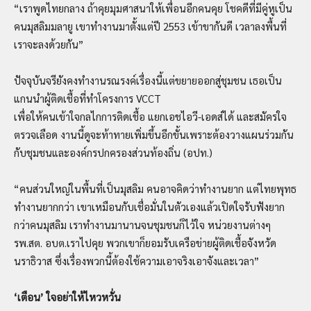
“เราพูดไทยกลาง ถ้าคุยมุมศาสนาให้เพื่อนอีกคนคุย โชคดีที่มีคู่หูเป็น
คนมุสลิมมลายู เขาทำงานมาตั้งแต่ปี 2553 เข้าขากันดี เวลาลงพื้นที่
เราจะลงด้วยกัน”
ปัจจุบันจรียังคงทำงานรณรงค์เรื่องนี้แต่ขยายออกสู่ชุมชน เธอเป็น
แกนนำผู้ติดเชื้อที่ทำโครงการ VCCT
เพื่อให้คนเข้าใจกลไกการติดเชื้อ แยกเอชไอวี-เอดส์ได้ และสมัครใจ
ตรวจเลือด งานนี้ดูจะท้าทายเพิ่มขึ้นอีกขั้นเพราะต้องวางแผนร่วมกัน
กับชุมชนและองค์กรปกครองส่วนท้องถิ่น (อปท.)
“คนส่วนใหญ่ในพื้นที่เป็นมุสลิม คนอาจคิดว่าทำงานยาก แต่ไทยพุทธ
ทำงานยากกว่า เขาเหมือนกับเชื่อมั่นในตัวเองแล้วเปิดใจรับฟังยาก
กว่าคนมุสลิม เราทำงานมานานจนชุมชนก็ไว้ใจ หน่วยงานต่างๆ
รพ.สต. อบต.เราไปคุย พวกเขาก็ยอมรับเครือข่ายผู้ติดเชื้อจังหวัด
นราธิวาส ซึ่งเรื่องพวกนี้ต้องใช้ความเอาจริงเอาจังและเวลา”
‘
เตือน
’
ใจอย่าให้ไหวหวั่น