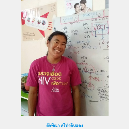
ลักษิณา ศรีท่าดินแดง