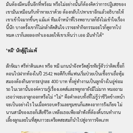
มันต้องมีคนอื่นอีกที่พร้อม หรือไม่อย่างนั้นก็ต้องคิดว่าการปฏิเสธของ
เขามันเหมือนกับท้าทายเราด้วย ต้องกลับไปหาเขาอีกแล้วอธิบายให้
เขาเข้าใจมากขึ้นๆ แม้แต่ ทีมเจ้าหน้าที่โรงพยาบาลก็ยังไม่เข้าใจเรื่อง
นี้นัก บางครั้งเขาก็ไม่กล้าตัดสินใจ เราจะทำกิจกรรมอะไรก็ดูยากไป
หมด เราก็เลยลองทำเองเลยให้เขาเห็นว่า เออ มันทำได้”
‘
หมี
’
นักสู้ผู้ไม่แพ้
ลักษิณา ศรีท่าดินแดง หรือ หมี แกนนำจังหวัดสุโขทัยรู้ตัวว่าติดเชื้อก็
ตอนไปฝากท้องในปี 2542 พอดีกับที่แฟนเริ่มป่วยเป็นเชื้อราเยื่อหุ้ม
สมองต้องกินยากระปุกละ 400 บาท ทั้งคู่ทำงานเป็นลูกจ้างในอู่ซ่อม
รถ ในเวลานั้นองค์ความรู้เรื่องเอดส์และหยูกยายังมีไม่มาก หมอถาม
เธอว่าจะเอาลูกออกหรือไม่ “ไม่” คือคำตอบทั้งที่ไม่รู้ว่าชีวิตข้างหน้า
จะเป็นอย่างไร ในเมื่อครอบครัวและชุมชนก็แสดงอาการรังเกียจ ไม่
นานสามีของเธอก็เสียชีวิต เหลือเธอเพียงลำพังที่ต้องดิ้นรนทำงาน
เลี้ยงลูกและในที่สุดภาวะเครียดสะสมก็นำไปสู่อาการจิตเภท