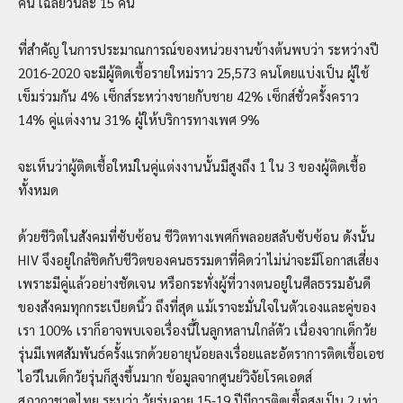
คน เฉลี่ยวันละ 15 คน
ที่สำคัญ ในการประมาณการณ์ของหน่วยงานข้างต้นพบว่า ระหว่างปี
2016-2020 จะมีผู้ติดเชื้อรายใหม่ราว 25,573 คนโดยแบ่งเป็น ผู้ใช้
เข็มร่วมกัน 4% เซ็กส์ระหว่างชายกับชาย 42% เซ็กส์ชั่วครั้งคราว
14% คู่แต่งงาน 31% ผู้ให้บริการทางเพศ 9%
จะเห็นว่าผู้ติดเชื้อใหม่ในคู่แต่งงานนั้นมีสูงถึง 1 ใน 3 ของผู้ติดเชื้อ
ทั้งหมด
ด้วยชีวิตในสังคมที่ซับซ้อน ชีวิตทางเพศก็พลอยสลับซับซ้อน ดังนั้น
HIV จึงอยู่ใกล้ชิดกับชีวิตของคนธรรมดาที่คิดว่าไม่น่าจะมีโอกาสเสี่ยง
เพราะมีคู่แล้วอย่างชัดเจน หรือกระทั่งผู้ที่วางตนอยู่ในศีลธรรมอันดี
ของสังคมทุกกระเบียดนิ้ว ถึงที่สุด แม้เราจะมั่นใจในตัวเองและคู่ของ
เรา 100% เราก็อาจพบเจอเรื่องนี้ในลูกหลานใกล้ตัว เนื่องจากเด็กวัย
รุ่นมีเพศสัมพันธ์ครั้งแรกด้วยอายุน้อยลงเรื่อยและอัตราการติดเชื้อเอช
ไอวีในเด็กวัยรุ่นก็สูงขึ้นมาก ข้อมูลจากศูนย์วิจัยโรคเอดส์
สภากาชาดไทย ระบุว่า วัยรุ่นอายุ 15-19 ปีมีการติดเชื้อสูงเป็น 2 เท่า