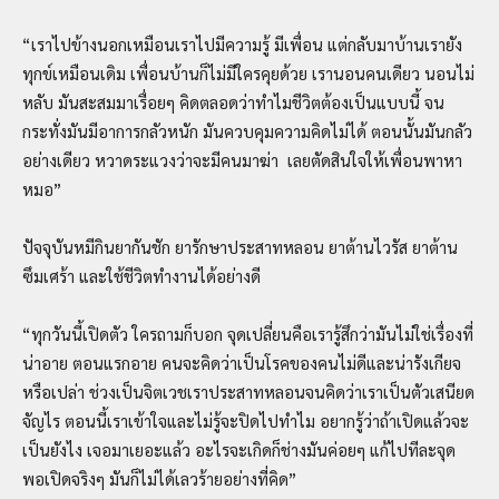
“เราไปข้างนอกเหมือนเราไปมีความรู้ มีเพื่อน แต่กลับมาบ้านเรายัง
ทุกข์เหมือนเดิม เพื่อนบ้านก็ไม่มีใครคุยด้วย เรานอนคนเดียว นอนไม่
หลับ มันสะสมมาเรื่อยๆ คิดตลอดว่าทำไมชีวิตต้องเป็นแบบนี้ จน
กระทั่งมันมีอาการกลัวหนัก มันควบคุมความคิดไม่ได้ ตอนนั้นมันกลัว
อย่างเดียว หวาดระแวงว่าจะมีคนมาฆ่า เลยตัดสินใจให้เพื่อนพาหา
หมอ”
ปัจจุบันหมีกินยากันชัก ยารักษาประสาทหลอน ยาต้านไวรัส ยาต้าน
ซึมเศร้า และใช้ชีวิตทำงานได้อย่างดี
“ทุกวันนี้เปิดตัว ใครถามก็บอก จุดเปลี่ยนคือเรารู้สึกว่ามันไม่ใช่เรื่องที่
น่าอาย ตอนแรกอาย คนจะคิดว่าเป็นโรคของคนไม่ดีและน่ารังเกียจ
หรือเปล่า ช่วงเป็นจิตเวชเราประสาทหลอนจนคิดว่าเราเป็นตัวเสนียด
จัญไร ตอนนี้เราเข้าใจและไม่รู้จะปิดไปทำไม อยากรู้ว่าถ้าเปิดแล้วจะ
เป็นยังไง เจอมาเยอะแล้ว อะไรจะเกิดก็ช่างมันค่อยๆ แก้ไปทีละจุด
พอเปิดจริงๆ มันก็ไม่ได้เลวร้ายอย่างที่คิด”