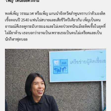
‘
เพ็ญ
’
เด่นลอยดวงงาม
พงศ์เพ็ญ วรรณเวศ หรือเพ็ญ แกนนำจังหวัดลำพูนทราบว่าตัวเองติด
เชื้อตอนปี 2540 แฟนไม่สบายและเสียชีวิตปีเดียวกัน เพ็ญเป็นคน
อารมณ์ดีเธอดูกระฉับกระเฉงและไม่เคยป่วยหนักแม้จะติดเชื้อในยุคที่
ไม่มียาต้าน เธอบอกว่าอาจเป็นเพราะเธอเป็นคนไม่เครียดและเป็น
นักกีฬาฟุตบอล