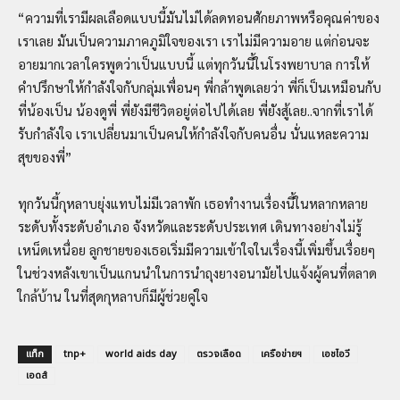
“ความที่เรามีผลเลือดแบบนี้มันไม่ได้ลดทอนศักยภาพหรือคุณค่าของ
เราเลย มันเป็นความภาคภูมิใจของเรา เราไม่มีความอาย แต่ก่อนจะ
อายมากเวลาใครพูดว่าเป็นแบบนี้ แต่ทุกวันนี้ในโรงพยาบาล การให้
คำปรึกษาให้กำลังใจกับกลุ่มเพื่อนๆ พี่กล้าพูดเลยว่า พี่ก็เป็นเหมือนกับ
ที่น้องเป็น น้องดูพี่ พี่ยังมีชีวิตอยู่ต่อไปได้เลย พี่ยังสู้เลย..จากที่เราได้
รับกำลังใจ เราเปลี่ยนมาเป็นคนให้กำลังใจกับคนอื่น นั่นแหละความ
สุขของพี่”
ทุกวันนี้กุหลาบยุ่งแทบไม่มีเวลาพัก เธอทำงานเรื่องนี้ในหลากหลาย
ระดับทั้งระดับอำเภอ จังหวัดและระดับประเทศ เดินทางอย่างไม่รู้
เหน็ดเหนื่อย ลูกชายของเธอเริ่มมีความเข้าใจในเรื่องนี้เพิ่มขึ้นเรื่อยๆ
ในช่วงหลังเขาเป็นแกนนำในการนำถุงยางอนามัยไปแจ้งผู้คนที่ตลาด
ใกล้บ้าน ในที่สุดกุหลาบก็มีผู้ช่วยคู่ใจ
แท็ก
tnp+
world aids day
ตรวจเลือด
เครือข่ายฯ
เอชไอวี
เอดส์