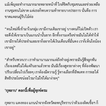
แม้เพ็ญจะทำงานมากมายหลายหน้าที่ ใกล้ชิดกับชุมชนและช่วยเหลือ
งานชุมชนไม่ขาด แต่เธอก็พบความท้าทายบางประการ นั่นคือ การ
ขาดแคลนผู้รับไม้ต่อ
“คนใหม่ที่เข้ามาในกลุ่ม เขามีงานเดิมเขาอยู่ บางคนก็ไม่เปิดตัว เรา
จะดึงให้เขามาเป็นแกนนำนั้นยาก อีกทั้งงานเครือข่ายมันไม่ได้ทำให้
เขามีรายได้ประจำและเขาก็อยากได้เงินเดือนที่มั่นคง เราก็เห็นใจน้อง
เขาอยู่”
“สำหรับพวกเรา เราทำมานานมากแต่ยังทำอยู่เพราะมันรู้สึกผูกพัน
เรื่องเอดส์ไม่ได้แค่กินยาแล้วหาย มันมีเรื่องสูตรยาต่างๆ ที่ต้องพัฒนา
ปรับเปลี่ยนไปเรื่อยๆ เราต้องมีความรู้ รู้ทางเลือกที่อัพเดท การจะได้
สิทธิประโยชน์อะไรมาไม่ใช่ได้มาง่ายๆ”
‘
กุหลาบ
’
ดอกนี้เพื่อผู้ทุกข์ตรม
กุหลาบ แดงทอง แกนนำจากจังหวัดลพบุรีทราบว่าตัวเองติดเชื้อฯ ก็