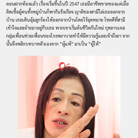
ตอนฝากท้องแล้ว เรื่องเริ่มขึ้นในปี 2547 เธอมีอาชีพขายของแต่เมื่อ
ติดเชื้อผู้คนทั้งหมู่บ้านก็พากันรังเกียจ ญาติของสามีไล่เธอออกจาก
บ้าน เธอเดินอุ้มลูกร้องไห้ออกจากบ้านโดยไร้จุดหมาย โชคดีที่สามี
เข้าใจและย้ายมาอยู่กับเธอ พวกเขาเริ่มต้นชีวิตกันใหม่ กุหลาบเจอ
กลุ่มเพื่อนช่วยเพื่อนของโรงพยาบาลทำให้มีความรู้และเข้าถึงยา จาก
นั้นจึงพลิกบทบาทตัวเองจาก “ผู้แพ้” มาเป็น “ผู้ให้”