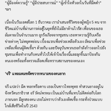
“ผู้มีองค์ความรู้” “ผู้มีประสบการณ์” “ผู้เข้าใจหัวอกในวันที่มืดดำ”
ฯลฯ
เนื่องในวันเอดส์โลก 1 ธันวาคม เรานำเสนอชีวิตของผู้หญิง 5 คน จาก
ชีวิตแม่บ้านที่ผ่านการต่อสู้ในยุคที่ยังไม่มียาต้านไวรัส เพื่อนของเธอ
ล้มตายเป็นจำนวนมาก ถูกรังเกียจจากชุมชน เธอหาความรู้กับเครือ
ข่ายต่างๆ ไม่หยุดหย่อน เบื้องแรกเพื่อช่วยเหลือตัวเอง ถัดมาเพื่อช่วย
เหลือเพื่อนผู้ติดเชื้อฯ ด้วยกัน และปัจจุบันพวกเธอกำลังก้าวออกไปยัง
ชุมชนเพื่อทำงานกับคนทั่วไปให้เข้าใจเรื่องนี้และลุกขึ้นมาป้องกัน
ตนเองพร้อมทั้งตรวจเลือดเพื่อทราบสถานะของตนเอง
‘จรี’ แหลมคมขจัดขวากหนามของคนยาก
จรี แปลว่า มีด หอกหรือดาบ เธอเป็นชาวไทยพุทธ ทำสวนยางอยู่ใน
จังหวัดนราธิวาส
จรี รัตน์พรหม
เป็นแม่บ้านที่แทบไม่ติดต่อกับโลก
ภายนอก มีลูกสองคน เธอไม่ทราบว่าตัวเองติดเชื้อ กระทั่งป่วยแบบ
ใกล้เสียชีวิตในปี 2543