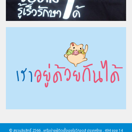
© สงวนลิขสิทธิ์ 2566 , เครือข่ายผู้ติดเชื้อเอชไอวี/เอดส์ ประเทศไทย . 494 ซอย 14