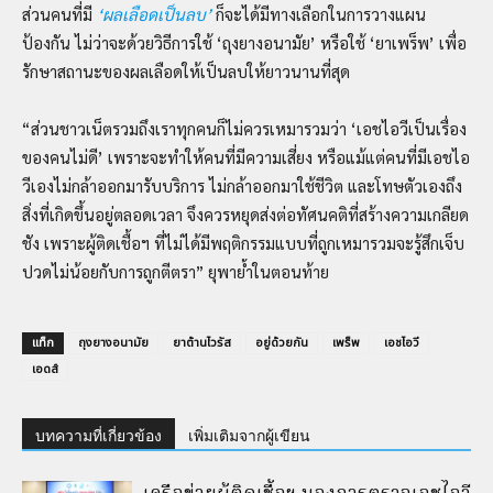
ส่วนคนที่มี
‘ผลเลือดเป็นลบ’
ก็จะได้มีทางเลือกในการวางแผน
ป้องกัน ไม่ว่าจะด้วยวิธีการใช้ ‘ถุงยางอนามัย’ หรือใช้ ‘ยาเพร็พ’ เพื่อ
รักษาสถานะของผลเลือดให้เป็นลบให้ยาวนานที่สุด
“ส่วนชาวเน็ตรวมถึงเราทุกคนก็ไม่ควรเหมารวมว่า ‘เอชไอวีเป็นเรื่อง
ของคนไม่ดี’ เพราะจะทำให้คนที่มีความเสี่ยง หรือแม้แต่คนที่มีเอชไอ
วีเองไม่กล้าออกมารับบริการ ไม่กล้าออกมาใช้ชีวิต และโทษตัวเองถึง
สิ่งที่เกิดขึ้นอยู่ตลอดเวลา จึงควรหยุดส่งต่อทัศนคติที่สร้างความเกลียด
ชัง เพราะผู้ติดเชื้อฯ ที่ไม่ได้มีพฤติกรรมแบบที่ถูกเหมารวมจะรู้สึกเจ็บ
ปวดไม่น้อยกับการถูกตีตรา” ยุพาย้ำในตอนท้าย
แท็ก
ถุงยางอนามัย
ยาต้านไวรัส
อยู่ด้วยกัน
เพร็พ
เอชไอวี
เอดส์
บทความที่เกี่ยวข้อง
เพิ่มเติมจากผู้เขียน