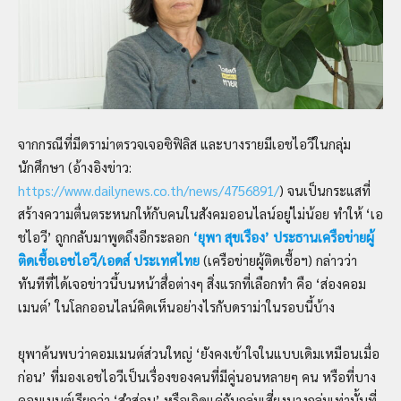
จากกรณีที่มีดราม่าตรวจเจอซิฟิลิส และบางรายมีเอชไอวีในกลุ่ม
นักศึกษา (อ้างอิงข่าว:
https://www.dailynews.co.th/news/4756891/
) จนเป็นกระแสที่
สร้างความตื่นตระหนกให้กับคนในสังคมออนไลน์อยู่ไม่น้อย ทำให้ ‘เอ
ชไอวี’ ถูกกลับมาพูดถึงอีกระลอก
‘ยุพา สุขเรือง’ ประธานเครือข่ายผู้
ติดเชื้อเอชไอวี/เอดส์ ประเทศไทย
(เครือข่ายผู้ติดเชื้อฯ) กล่าวว่า
ทันทีที่ได้เจอข่าวนี้บนหน้าสื่อต่างๆ สิ่งแรกที่เลือกทำ คือ ‘ส่องคอม
เมนต์’ ในโลกออนไลน์คิดเห็นอย่างไรกับดราม่าในรอบนี้บ้าง
ยุพาค้นพบว่าคอมเมนต์ส่วนใหญ่ ‘ยังคงเข้าใจในแบบเดิมเหมือนเมื่อ
ก่อน’ ที่มองเอชไอวีเป็นเรื่องของคนที่มีคู่นอนหลายๆ คน หรือที่บาง
คอมเมนต์เรียกว่า ‘สำส่อน’ หรือเกิดแค่กับกลุ่มเสี่ยงบางกลุ่มเท่านั้นที่