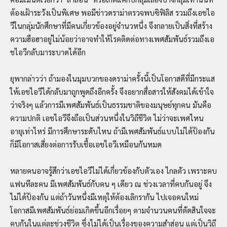
ต้องเฝ้าระวังเป็นพิเศษ พอมีข่าวดราม่าตรวจพบซิฟิลิส รวมถึงเอชไอ
วีในกลุ่มนักศึกษาที่มีคนเกี่ยวข้องอยู่จำนวหนึ่ง จึงกลายเป็นสิ่งที่สร้าง
ความฮือฮาอยู่ไม่น้อยว่าอาจทำให้โรคติดต่อทางเพศสัมพันธ์รวมถึงเอ
ชไอวีกลับมาระบาดได้อีก
ยุพากล่าวว่า ถ้ามองในมุมบวกของดราม่าครั้งนี้เป็นโอกาสดีที่มีกระแส
ให้เอชไอวีได้กลับมาถูกพูดถึงอีกครั้ง จึงอยากสื่อสารให้สังคมได้เข้าใจ
ว่าจริงๆ แล้วการมีเพศสัมพันธ์เป็นธรรมชาติของมนุษย์ทุกคน มันคือ
ความปกติ เอชไอวีจึงถือเป็นส่วนหนึ่งในวิถีชีวิต ไม่ว่าจะเพศไหน
อายุเท่าไหร่ มีการศึกษาระดับไหน ถ้ามีเพศสัมพันธ์แบบไม่ได้ป้องกัน
ก็มีโอกาสเสี่ยงต่อการรับเชื้อเอชไอวีเหมือนกันหมด
หลายคนอาจรู้สึกว่าเอชไอวีไม่ได้เกี่ยวข้องกับตัวเอง ไกลตัว เพราะคบ
แฟนทีละคน มีเพศสัมพันธ์กับคน ๆ เดียว ณ ช่วงเวลาที่คบกันอยู่ จึง
ไม่ได้ป้องกัน แต่ถ้าวันหนึ่งมีเหตุให้ต้องเลิกรากัน ไปเจอคนใหม่
โอกาสมีเพศสัมพันธ์ย่อมเกิดขึ้นอีกเรื่อยๆ ตามจำนวนคนที่ตัดสินใจจะ
คบกันในแต่ละช่วงชีวิต ซึ่งไม่ได้เป็นเรื่องของความสำส่อน แต่เป็นวิถี