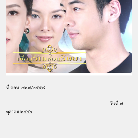
ที่ คอท. ๐๒๗/๒๕๕๘
วันที่ ๗
ตุลาคม ๒๕๕๘