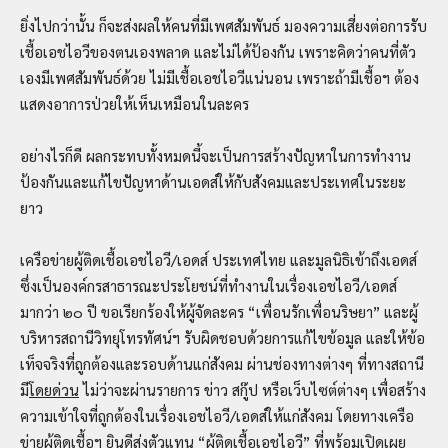
ยิ่งไปกว่านั้น ก็จะส่งผลให้คนที่มีเพศสัมพันธ์ มองความเสี่ยงต่อการรับ
เชื้อเอชไอวีของตนเองพลาด และไม่ได้ป้องกัน เพราะคิดว่าคนที่ตัว
เองมีเพศสัมพันธ์ด้วย ไม่มีเชื้อเอชไอวีแน่นอน เพราะถ้ามีเชื้อฯ ต้อง
แสดงอาการป่วยให้เห็นเหมือนในละคร
อย่างไรก็ดี ผลกระทบทั้งหมดนี้จะเป็นการสร้างปัญหาในการทำงาน
ป้องกันและแก้ไขปัญหาด้านเอดส์ให้กับสังคมและประเทศในระยะ
ยาว
เครือข่ายผู้ติดเชื้อเอชไอวี/เอดส์ ประเทศไทย และมูลนิธิเข้าถึงเอดส์
ซึ่งเป็นองค์กรสาธารณะประโยชน์ที่ทำงานในเรื่องเอชไอวี/เอดส์
มากว่า ๒๐ ปี ขอเรียกร้องให้ผู้จัดละคร “เพื่อนรักเพื่อนริษยา” และผู้
บริหารสถานีวิทยุโทรทัศน์ฯ รับผิดชอบด้วยการแก้ไขข้อมูล และให้ข้อ
เท็จจริงที่ถูกต้องและรอบด้านแก่สังคม ผ่านช่องทางต่างๆ ที่ทางสถานี
มี
โดยด่วน
ไม่ว่าจะผ่านรายการ ข่าว สกู๊ป หรือเว็บไซต์ต่างๆ เพื่อสร้าง
ความเข้าใจที่ถูกต้องในเรื่องเอชไอวี/เอดส์ให้แก่สังคม โดยทางเครือ
ข่ายผู้ติดเชื้อฯ ยินดีส่งตัวแทน “ผู้ติดเชื้อเอชไอวี” ที่พร้อมเปิดเผย