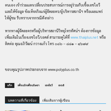
ตนเอง เข้าร่วมแลกเปลี่ยนประสบการณ์การอยู่ร่วมกับเชื้อเอชไอวี
และให้ข้อมูล ข้อเท็จจริงแก่ผู้จัดละคร/ผู้บริหารสถานีฯ หรือเผยแพร่
ให้ผู้ชม รับทราบจากกรณีดังกล่าว
หากทางผู้จัดละครหรือผู้บริหารสถานีวิทยุโทรทัศน์ฯ ต้องการข้อมูล
เพิ่มเติมในเรื่องเอชไอวี/เอดส์ สามารถดูได้ที่
www.thaiplus.net
หรือ
ติดต่อ คุณอภิวัฒน์ กวางแก้ว โทร ๐๘๖ – ๘๘๑ – ๔๖๗๙
ขอบคุณรูปภาพประกอบจาก www.polyplus.co.th
แท็ก
เพื่อนรักเพื่อนริษยา
เอชไอวี
เอดส์
บทความที่เกี่ยวข้อง
เพิ่มเติมจากผู้เขียน