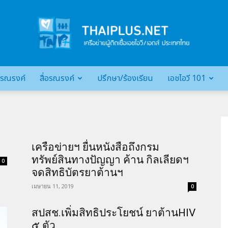
รณรงค์
สื่อรณรงค์
ปรึกษา/ร้องเรียน
เอชไอวี 101
เครือ
เครือข่ายฯ ยื่นหนังสือถึงกรม
ข่าย
ทรัพย์สินทางปัญญา ค้าน กิลเลียดฯ
0
จดสิทธิบัตรยาต้านฯ
เมษายน 11, 2019
0
สปสช.เพิ่มสิทธิประโยชน์ ยาต้านHIV
ผู้
๕ ตัว