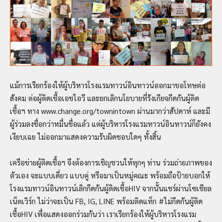
แม้การเรียกร้องให้ผู้บริหารโรงแรมทาวน์อินทาวน์ออกมาขอโทษต่อ
สังคม ต่อผู้ติดเชื้อเอชไอวี และยกเลิกนโยบายที่รังเกียจกีดกันผู้ติด
เชื้อฯ ทาง www.change.org/townintown ผ่านมากว่าสัปดาห์ และมี
ผู้ร่วมลงชื่อกว่าหมื่นชื่อแล้ว แต่ผู้บริหารโรงแรมทาวน์อินทาวน์ก็ยังคง
เงียบเฉย ไม่ออกมาแสดงความรับผิดชอบใดๆ ทั้งสิ้น
เครือข่ายผู้ติดเชื้อฯ จึงต้องการเชิญชวนให้ทุกๆ ท่าน ร่วมถ่ายภาพของ
ตัวเอง จะแบบเดี่ยว แบบคู่ หรือมาเป็นหมู่คณะ พร้อมถือป้ายบอกให้
โรงแรมทาวน์อินทาวน์เลิกกีดกันผู้ติดเชื้อHIV จากนั้นแชร์ผ่านโซเชียล
เน็ตเวิร์ก ไม่ว่าจะเป็น FB, IG, LINE พร้อมติดแท็ก #ไม่กีดกันผู้ติด
เชื้อHIV เพื่อแสดงออกร่วมกันว่า เราเรียกร้องให้ผู้บริหารโรงแรม