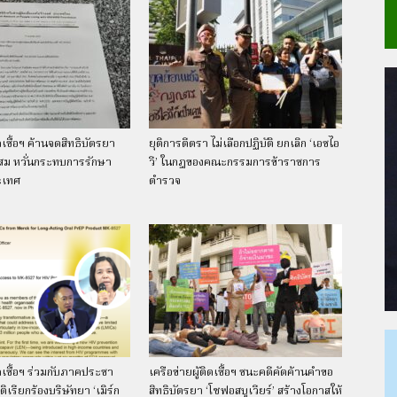
ิดเชื้อฯ ค้านจดสิทธิบัตรยา
ยุติการตีตรา ไม่เลือกปฏิบัติ ยกเลิก ‘เอชไอ
สม หวั่นกระทบการรักษา
วี’ ในกฎของคณะกรรมการข้าราชการ
ะเทศ
ตำรวจ
ิดเชื้อฯ ร่วมกับภาคประชา
เครือข่ายผู้ติดเชื้อฯ ชนะคดีคัดค้านคำขอ
เรียกร้องบริษัทยา ‘เมิร์ก
สิทธิบัตรยา ‘โซฟอสบูเวียร์’ สร้างโอกาสให้