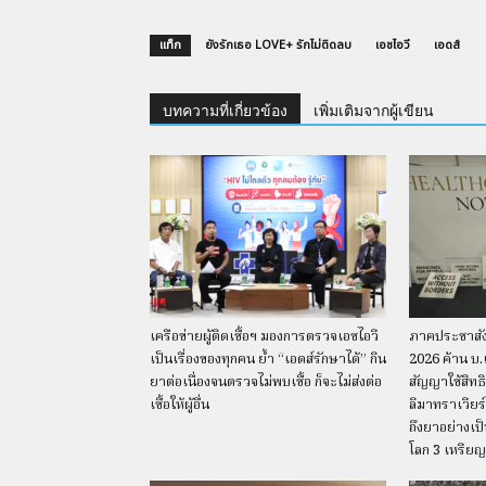
แท็ก
ยังรักเธอ LOVE+ รักไม่ติดลบ
เอชไอวี
เอดส์
บทความที่เกี่ยวข้อง
เพิ่มเติมจากผู้เขียน
เครือข่ายผู้ติดเชื้อฯ มองการตรวจเอชไอวี
ภาคประชาสัง
เป็นเรื่องของทุกคน ย้ำ “เอดส์รักษาได้” กิน
2026 ค้าน บ.
ยาต่อเนื่องจนตรวจไม่พบเชื้อ ก็จะไม่ส่งต่อ
สัญญาใช้สิทธ
เชื้อให้ผู้อื่น
ลิมาทราเวียร์
ถึงยาอย่างเป
โลก 3 เหรียญ