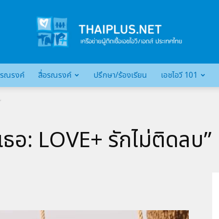
รณรงค์
สื่อรณรงค์
ปรึกษา/ร้องเรียน
เอชไอวี 101
เครือ
”
เธอ: LOVE+ รักไม่ติดลบ”
ข่าย
ผู้