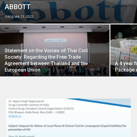
ABBOTT
กรกฎาคม 13, 2022
Statement on the Voices of Thai Civil
Society: Regarding the Free Trade
Agreement between Thailand and the
A 4 year f
European Union
Package o