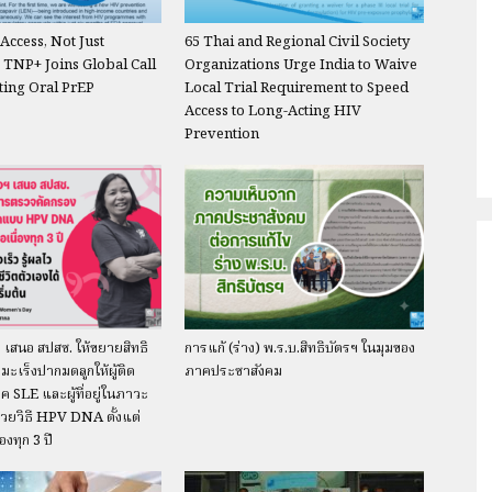
Access, Not Just
65 Thai and Regional Civil Society
ช
 TNP+ Joins Global Call
Organizations Urge India to Waive
ting Oral PrEP
Local Trial Requirement to Speed
Access to Long-Acting HIV
Prevention
ไอวี/
เอดส์
้อฯ เสนอ สปสช. ให้ขยายสิทธิ
การแก้ (ร่าง) พ.ร.บ.สิทธิบัตรฯ ในมุมของ
ะเร็งปากมดลูกให้ผู้ติด
ภาคประชาสังคม
โรค SLE และผู้ที่อยู่ในภาวะ
ำด้วยวิธี HPV DNA ตั้งแต่
่องทุก 3 ปี
ประเทศไทย