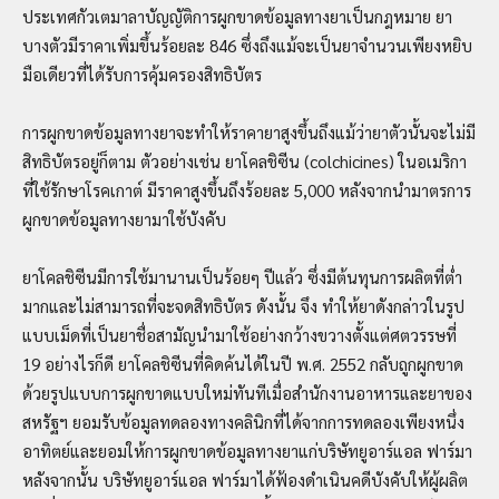
ประเทศกัวเตมาลาบัญญัติการผูกขาดข้อมูลทางยาเป็นกฎหมาย ยา
บางตัวมีราคาเพิ่มขึ้นร้อยละ 846 ซึ่งถึงแม้จะเป็นยาจำนวนเพียงหยิบ
มือเดียวที่ได้รับการคุ้มครองสิทธิบัตร
การผูกขาดข้อมูลทางยาจะทำให้ราคายาสูงขึ้นถึงแม้ว่ายาตัวนั้นจะไม่มี
สิทธิบัตรอยู่ก็ตาม ตัวอย่างเช่น ยาโคลชิซีน (colchicines) ในอเมริกา
ที่ใช้รักษาโรคเกาต์ มีราคาสูงขึ้นถึงร้อยละ 5,000 หลังจากนำมาตรการ
ผูกขาดข้อมูลทางยามาใช้บังคับ
ยาโคลชิซีนมีการใช้มานานเป็นร้อยๆ ปีแล้ว ซึ่งมีต้นทุนการผลิตที่ต่ำ
มากและไม่สามารถที่จะจดสิทธิบัตร ดังนั้น จึง ทำให้ยาดังกล่าวในรูป
แบบเม็ดที่เป็นยาชื่อสามัญนำมาใช้อย่างกว้างขวางตั้งแต่ศตวรรษที่
19 อย่างไรก็ดี ยาโคลชิซีนที่คิดค้นได้ในปี พ.ศ. 2552 กลับถูกผูกขาด
ด้วยรูปแบบการผูกขาดแบบใหม่ทันทีเมื่อสำนักงานอาหารและยาของ
สหรัฐฯ ยอมรับข้อมูลทดลองทางคลินิกที่ได้จากการทดลองเพียงหนึ่ง
อาทิตย์และยอมให้การผูกขาดข้อมูลทางยาแก่บริษัทยูอาร์แอล ฟาร์มา
หลังจากนั้น บริษัทยูอาร์แอล ฟาร์มาได้ฟ้องดำเนินคดีบังคับให้ผู้ผลิต