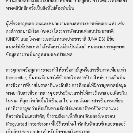
ความปลอดภัยและประสิทธิภาพของยาไว้อยู่แล้ว การที่ต้องให้ทดลอง
ทางคลินิกอีกครั้งเป็นสิ่งที่ไม่ต้องจำเป็น
ผู้เชี่ยวชาญหลายคนและหน่วยงานของสหประชาชาติหลายแห่ง เช่น
องค์การอนามัยโลก (WHO) โครงการพัฒนาแห่งสหประชาชาติ
(UNDP) และ โครงการเอดส์แห่งสหประชาชาติ (UNAIDS) มีข้อ
แนะนำให้ประเทศกำลังพัฒนาไม่จำเป็นต้องกำหนดมาตรการผูกขาด
ข้อมูลทางยาเป็นกฎหมายของประเทศ
การผูกขาดข้อมูลทางยาจะทำให้ยาชื่อสามัญหรือสารชีวภาพเทียบเท่า
(biosimilar) ขึ้นทะเบียนยาได้ช้าออกไปหลายปี ยาใหม่ๆ บางตัวเป็น
สารชีวภาพที่ขายในราคาที่แพงลิบลิ่ว การที่ยอมให้มีการผูกขาดข้อมูล
ทางยากับสารชีวภาพต่างๆ จะประวิงเวลาทำให้การรักษาแบบเดียวกัน
ในราคาที่ถูกกว่าเกิดขึ้นได้ช้าออกไป ความต้องการสารชีวภาพเทียบ
เท่าที่ราคาถูกกว่าเพื่อเป็นทางเลือกใช้แทนยารักษาชีวิตราคาแพง
ถือว่าจำเป็นและสำคัญ ซึ่งรวมถึงยาเพ็กกีเลท อินเตอร์เฟอรอน
(Pegylated Interferon) ที่ใช้รักษาโรคไวรัสตับอักเสบซี และยาเฮอร์
เซ็บติน (Herceptin) สำหรับรักษามะเร็งทรวงอก