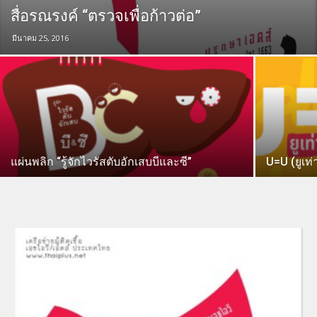
สื่อรณรงค์ “ตรวจเพื่อก้าวต่อ”
มีนาคม 25, 2016
แผ่นพลิก “รู้จักไวรัสตับอักเสบบีและซี”
U=U (ยูเท่า