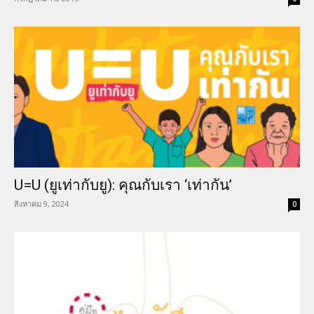
U=U (ยูเท่ากับยู): คุณกับเรา ‘เท่ากัน’
สิงหาคม 9, 2024
0