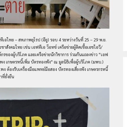
ช
อไทย – สหภาพยุโรป (อียู) รอบ 4 ระหว่างวันที่ 25 – 29 พ.ย.
ะชาสังคมไทย เช่น เอฟทีเอ ว็อทช์ เครือข่ายผู้ติดเชื้อเอชไอวี/
ไอวี/
กรของผู้บริโภค และเครือข่ายนักวิชาการ ร่วมกันแถลงข่าว “เอฟ
แพง เกษตรหนี้เพิ่ม บัตรทองพัง” ณ มูลนิธิเพื่อผู้บริโภค (มพบ.)
แพง ต้องรับเครื่องมือแพทย์มือสอง บัตรทองเสี่ยงพัง เกษตรกรหนี้
ี่ยั่งยืน
เอดส์
ประเทศไทย