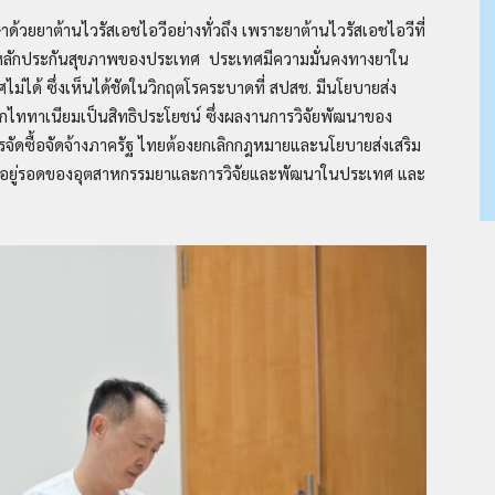
กษาด้วยยาต้านไวรัสเอชไอวีอย่างทั่วถึง เพราะยาต้านไวรัสเอชไอวีที่
หลักประกันสุขภาพของประเทศ ประเทศมีความมั่นคงทางยาใน
ไม่ได้ ซึ่งเห็นได้ชัดในวิกฤตโรคระบาดที่ สปสช. มีนโยบายส่ง
กไททาเนียมเป็นสิทธิประโยชน์ ซึ่งผลงานการวิจัยพัฒนาของ
รจัดซื้อจัดจ้างภาครัฐ ไทยต้องยกเลิกกฎหมายและนโยบายส่งเสริม
ามอยู่รอดของอุตสาหกรรมยาและการวิจัยและพัฒนาในประเทศ และ