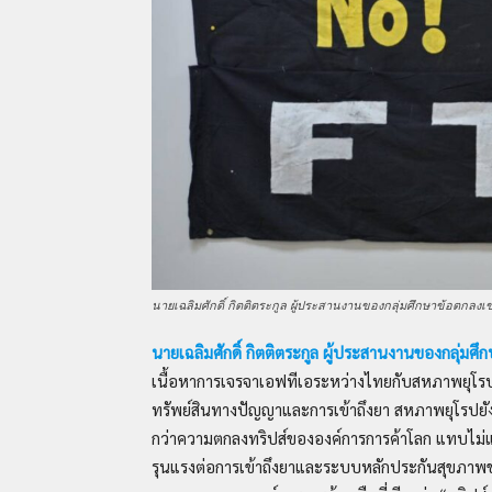
นายเฉลิมศักดิ์ กิตติตระกูล ผู้ประสานงานของกลุ่มศึกษาข้อตกลง
นายเฉลิมศักดิ์ กิตติตระกูล ผู้ประสานงานของกลุ่ม
เนื้อหาการเจรจาเอฟทีเอระหว่างไทยกับสหภาพยุโรป
ทรัพย์สินทางปัญญาและการเข้าถึงยา สหภาพยุโรปยังค
กว่าความตกลงทริปส์ขององค์การการค้าโลก แทบไม่แต
รุนแรงต่อการเข้าถึงยาและระบบหลักประกันสุขภาพข