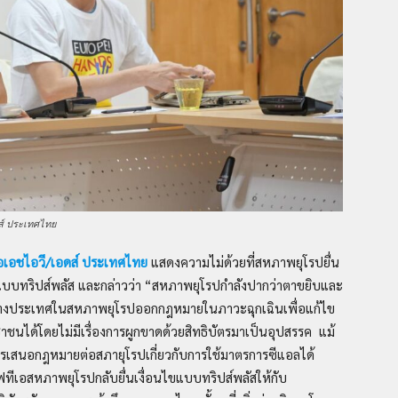
ดส์ ประเทศไทย
ื้อเอชไอวี/เอดส์ ประเทศไทย
แสดงความไม่ด้วยที่สหภาพยุโรปยื่น
แบบทริปส์พลัส และกล่าวว่า “สหภาพยุโรปกำลังปากว่าตาขยิบและ
ี่บางประเทศในสหภาพยุโรปออกกฎหมายในภาวะฉุกเฉินเพื่อแก้ไข
าชนได้โดยไม่มีเรื่องการผูกขาดด้วยสิทธิบัตรมาเป็นอุปสรรค แม้
การเสนอกฎหมายต่อสภายุโรปเกี่ยวกับการใช้มาตรการซีแอลได้
ีเอสหภาพยุโรปกลับยื่นเงื่อนไขแบบทริปส์พลัสให้กับ