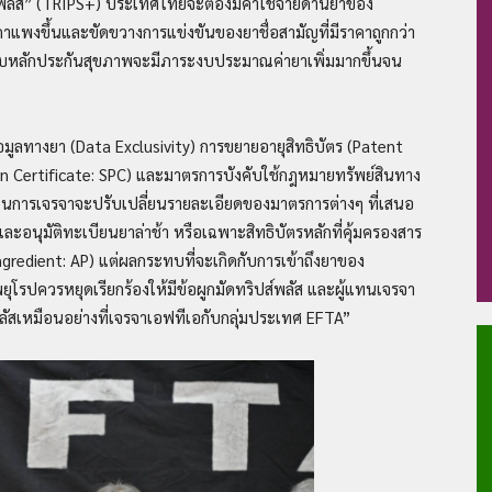
์พลัส” (TRIPS+) ประเทศไทยจะต้องมีค่าใช้จ่ายด้านยาของ
คาแพงขึ้นและขัดขวางการแข่งขันของยาชื่อสามัญที่มีราคาถูกกว่า
ะบบหลักประกันสุขภาพจะมีภาระงบประมาณค่ายาเพิ่มมากขึ้นจน
ูลทางยา (Data Exclusivity) การขยายอายุสิทธิบัตร (Patent
 Certificate: SPC) และมาตรการบังคับใช้กฎหมายทรัพย์สินทาง
ในการเจรจาจะปรับเปลี่ยนรายละเอียดของมาตรการต่างๆ ที่เสนอ
ะอนุมัติทะเบียนยาล่าช้า หรือเฉพาะสิทธิบัตรหลักที่คุ้มครองสาร
gredient: AP) แต่ผลกระทบที่จะเกิดกับการเข้าถึงยาของ
รปควรหยุดเรียกร้องให้มีข้อผูกมัดทริปส์พลัส และผู้แทนเจรจา
พลัสเหมือนอย่างที่เจรจาเอฟทีเอกับกลุ่มประเทศ EFTA”