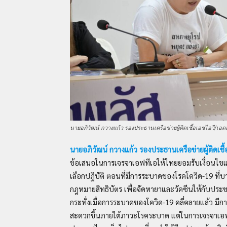
นายอภิวัฒน์ กวางแก้ว รองประธานเครือข่ายผู้ติดเชื้อเอชไอวี/เอ
นายอภิวัฒน์ กวางแก้ว รองประธานเครือข่ายผู้ติดเช
ข้อเสนอในการเจรจาเอฟทีเอให้ไทยยอมรับเงื่อนไข
เลือกปฏิบัติ ตอนที่มีการระบาดของโรคโควิด-19 ท
กฎหมายสิทธิบัตร เพื่อจัดหายาและวัคซีนให้กับประช
กระทั่งเมื่อการระบาดของโควิด-19 คลี่คลายแล้ว มี
สะดวกขึ้นภายใต้ภาวะโรคระบาด แต่ในการเจรจาเอฟท