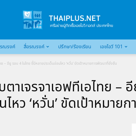
รณรงค์
สื่อรณรงค์
ปรึกษา/ร้องเรียน
เอชไอวี 101
เครือ
 อียู รอบ 4 ในไทย ชี้มีหลายประเด็นอ่อนไหว ‘หวั่น’ ขัดเป้าหมายการพัฒนาที่ยั่งยืน
ตาเจรจาเอฟทีเอไทย – อียู
ข่าย
ไหว ‘หวั่น’ ขัดเป้าหมายกา
ผู้