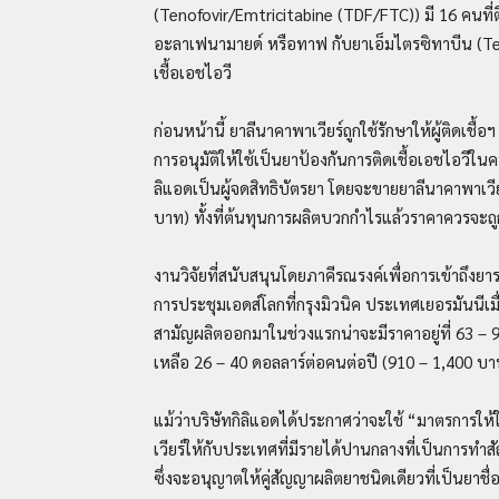
(Tenofovir/Emtricitabine (TDF/FTC)) มี 16 คนที่ต
อะลาเฟนามายด์ หรือทาฟ กับยาเอ็มไตรซิทาบีน (Ten
เชื้อเอชไอวี
ก่อนหน้านี้ ยาลีนาคาพาเวียร์ถูกใช้รักษาให้ผู้ติดเชื
การอนุมัติให้ใช้เป็นยาป้องกันการติดเชื้อเอชไอวีในคน
ลิแอดเป็นผู้จดสิทธิบัตรยา โดยจะขายยาลีนาคาพาเวีย
บาท) ทั้งที่ต้นทุนการผลิตบวกกำไรแล้วราคาควรจะถูก
งานวิจัยที่สนับสนุนโดยภาคีรณรงค์เพื่อการเข้าถึง
การประชุมเอดส์โลกที่กรุงมิวนิค ประเทศเยอรมันนีเมื่
สามัญผลิตออกมาในช่วงแรกน่าจะมีราคาอยู่ที่ 63 –
เหลือ 26 – 40 ดอลลาร์ต่อคนต่อปี (910 – 1,400 บาท
แม้ว่าบริษัทกิลิแอดได้ประกาศว่าจะใช้ “มาตรการให้
เวียร์ให้กับประเทศที่มีรายได้ปานกลางที่เป็นการทำส
ซึ่งจะอนุญาตให้คู่สัญญาผลิตยาชนิดเดียวที่เป็นยาชื