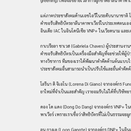
greening) เพื่อจะขยายเวลาการผูกขาดยาลีนาคาพาเวี
แต่ภาคประชาสังคมด้านเอชไอวีในระดับนานาชาติ โด
คำขอรับสิทธิบัตรยาลีนาคาพาเวียร์ในประเทศตนเอง
อินเดีย IAC ในอินโดนีเซีย VNP+ ในเวียดนาม และเค
กาเบรียลา ชาเวส (Gabriela Chaves) ผู้ประสานง
คำขอรับสิทธิบัตรเป็นเครื่องมือสำคัญที่จะช่วยให้ผู้ป
ทางวิชาการ ทีมของเราได้พัฒนาคำคัดค้านต้นแบบไว้ยื
ประชาสังคมอื่นสามารถนำเป็นปรับใช้และยื่นคำคัด
โลรีนา ดิ จิเอโน (Lorena Di Giano) จากองค์กร Fu
ยาใหม่ที่จำเป็นและสำคัญ เรายอมรับไม่ได้ที่บริษัทยา
ดอง โด แดง (Dong Do Dang) จากองค์กร VNP+ ในเวี
พาเวียร์ เพราะเราเชื่อว่าสิทธิบัตรที่ไม่เป็นธรรมจ
ลูน กางเต (Loon Gangte) จากองค์กร DNP+ ในอินเดี