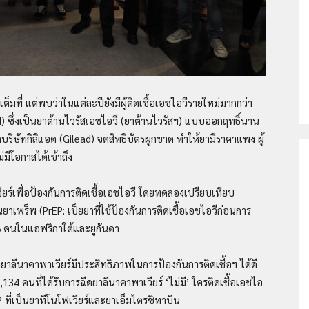
ช
็มที่ แต่พบว่าในแต่ละปียังมีผู้ติดเชื้อเอชไอวีรายใหม่มากกว่า
) ซึ่งเป็นยาต้านไวรัสเอชไอวี (ยาต้านไวรัสฯ) แบบออกฤทธิ์นาน
ไอวี/
บริษัทกิลิแอด (Gilead) จดสิทธิบัตรผูกขาด ทำให้ยามีราคาแพง ผู้
่มีโอกาสได้เข้าถึง
์เพื่อป้องกันการติดเชื้อเอชไอวี โดยทดลองเปรียบเทียบ
ยาเพร็พ (PrEP: เป็ยยาที่ใช้ป้องกันการติดเชื้อเอชไอวีก่อนการ
เอดส์
338 คนในแอฟริกาใต้และยูกันดา
ลีนาคาพาเวียร์มีประสิทธิภาพในการป้องกันการติดเชื้อฯ ได้ดี
4 คนที่ได้รับการฉีดยาลีนาคาพาเวียร์ ‘ไม่มี’ ใครติดเชื้อเอชไอ
 ที่เป็นยาทีโนโฟเวียร์และยาเอ็มไตรซิทาบีน
ประเทศไทย