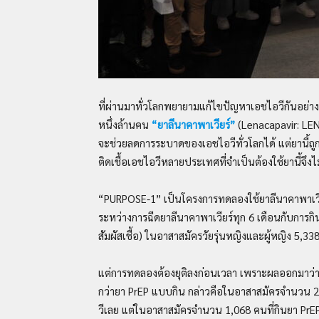
ที่ผ่านมาทั่วโลกพยายามแก้ไขปัญหาเอชไอวีกันอย่างเต
หนึ่งล้านคน
“ยาลีนาคาพาเวียร์”
(Lenacapavir: LEN
จะช่วยลดการระบาดของเอชไอวีทั่วโลกได้ แต่ยานี้ถูก
ติดเชื้อเอชไอวีหลายประเทศที่จำเป็นต้องใช้ยานี้จึงไม
“PURPOSE-1” เป็นโครงการทดลองใช้ยาลีนาคาพาเวียร
ระหว่างการฉีดยาลีนาคาพาเวียร์ทุก 6 เดือนกับการกิน
สัมผัสเชื้อ) ในอาสาสมัครวัยรุ่นหญิงและผู้หญิง 5,
แต่การทดลองต้องยุติลงก่อนเวลา เพราะผลออกมาว่ายา
กว่ายา PrEP แบบกิน กล่าวคือในอาสาสมัครจำนวน 2,13
วีเลย แต่ในอาสาสมัครจำนวน 1,068 คนที่กินยา PrEP