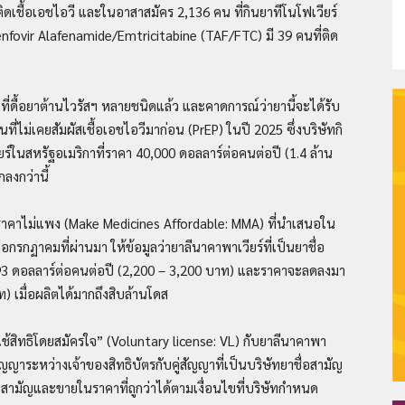
ิดเชื้อเอชไอวี และในอาสาสมัคร 2,136 คน ที่กินยาทีโนโฟเวียร์
fovir Alafenamide/Emtricitabine (TAF/FTC) มี 39 คนที่ติด
้อฯ ที่ดื้อยาต้านไวรัสฯ หลายชนิดแล้ว และคาดการณ์ว่ายานี้จะได้รับ
–
ที่ไม่เคยสัมผัสเชื้อเอชไอวีมาก่อน (PrEP) ในปี 2025 ซึ่งบริษัทกิ
ร์ในสหรัฐอเมริกาที่ราคา 40,000 ดอลลาร์ต่อคนต่อปี (1.4 ล้าน
ลงกว่านี้
ยาราคาไม่แพง (Make Medicines Affordable: MMA) ที่นำเสนอใน
Thaiplus.net
อกรกฏาคมที่ผ่านมา ให้ข้อมูลว่ายาลีนาคาพาเวียร์ที่เป็นยาชื่อ
 93 ดอลลาร์ต่อคนต่อปี (2,200 – 3,200 บาท) และราคาจะลดลงมา
) เมื่อผลิตได้มากถึงสิบล้านโดส
ใช้สิทธิโดยสมัครใจ” (Voluntary license: VL) กับยาลีนาคาพา
ัญญาระหว่างเจ้าของสิทธิบัตรกับคู่สัญญาที่เป็นบริษัทยาชื่อสามัญ
่อสามัญและขายในราคาที่ถูกว่าได้ตามเงื่อนไขที่บริษัทกำหนด