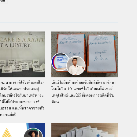
อดส์
คมนานาชาติใช้เวทีเอดส์โลก
เอ็นจีโอยื่นค้านคำขอรับสิทธิบัตรยารักษา
เมิร์ก ให้เฉพาะประเทศคู่
โรคโควิด-19 ‘แพกซ์โลวิด’ ของไฟเซอร์
ิโดยสมัครใจกับยาเพร็พ ‘อะ
เหตุไม่ใหม่และไม่มีขั้นตอนการผลิตที่ซับ
’ ชี้ไม่ใช่คำตอบของการเข้า
ซ้อน
็นธรรม แนะหั่นราคาขายทั่ว
ต่อคนต่อปี