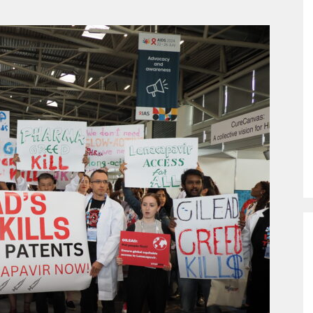
ติด
เชื้อ
เอ