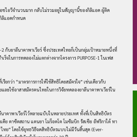
เอชไอวีจำนวนมาก กลับไม่รวมอยู่ในสัญญานี้ของกิลิแอด ผู้ติด
่กิลิแอดกำหนด
กับยาลีนาคาพาเวียร์ ซึ่งประเทศไทยก็เป็นกลุ่มเป้าหมายหนึ่งที่
มสำเร็จในการทดลองไม่แตกต่างจากโครงการ PURPOSE-1 ในเฟส
ี่เรียกว่า “มาตรการการให้ใช้สิทธิโดยสมัครใจ” เช่นเดียวกับ
ไทยและใช้อาสาสมัครคนไทยในการวิจัยทดลองยาลีนาคาพาเวียร์ใน
าลีนาคาพาเวียร์ไว้หลายฉบับในหลายประเทศ ทั้งที่เป็นสิทธิบัตร
ินเดีย คาซัคสถาน แคนยา โมร็อคโค โมซัมบิก รัสเซีย อัฟริกาใต้ ทา
ไทย” โดยใช้ยุทธวิธีจดสิทธิบัตรแบบไม่มีวันสิ้นสุด (Ever-