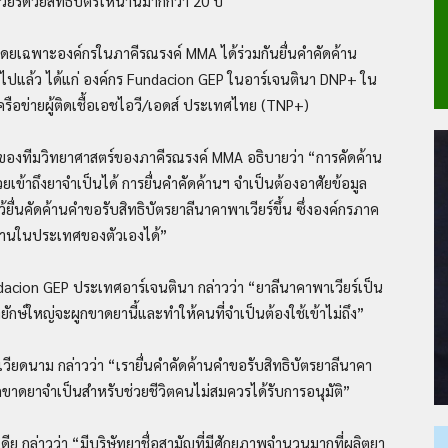
ยร์ด้วยสิทธิบัตรให้นานมากกว่า 20 ปี
ยเฉพาะองค์กรในภาคีรณรงค์ MMA ได้ร่วมกันยื่นคำคัดค้าน
ไปแล้ว ได้แก่ องค์กร Fundacion GEP ในอาร์เจนตินา DNP+ ใน
รือข่ายผู้ติดเชื้อเอชไอวี/เอดส์ ประเทศไทย (TNP+)
านของทีมวิทยาศาสตร์ของภาคีรณรงค์ MMA
อธิบายว่า “การคัดค้าน
่วยเข้าถึงยาจำเป็นได้ การยื่นคำคัดค้านฯ จำเป็นต้องอาศัยข้อมูล
่นคัดค้านคำขอรับสิทธิบัตรยาลีนาคาพาเวียร์ขึ้น ซึ่งองค์กรภาค
ค้านในประเทศของตัวเองได้”
ndacion GEP ประเทศอาร์เจนตินา กล่าวว่า “ยาลีนาคาพาเวียร์เป็น
ยักษ์ใหญ่จะผูกขาดยานี้และทำให้คนที่จำเป็นต้องใช้เข้าไม่ถึง”
ยดนาม กล่าวว่า “เรายื่นคำคัดค้านคำขอรับสิทธิบัตรยาลีนาคา
ะผูกขาดยาจำเป็นสำหรับช่วยชีวิตคนไม่สมควรได้รับการอนุมัติ”
ย กล่าวว่า “มีบริษัทยาชื่อสามัญที่มีศักยภาพจำนวนมากที่ผลิตยา