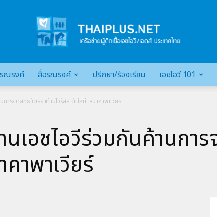
รณรงค์
สื่อรณรงค์
ปรึกษา/ร้องเรียน
เอชไอวี 101
เครือ
นการจดสิทธิบัตรยาต้านไวรัสฯ ตัวใหม่: ลีนาคาพาเวียร์
นเอชไอวีร่วมกันค้านการจ
ข่าย
นาคาพาเวียร์
ผู้