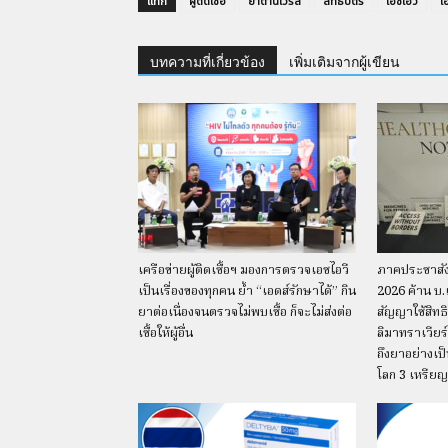
แท็ก
ผู้ติดเชื้อ
ยาต้านไวรัส
สิทธิบัตร
เอชไอวี
เ
บทความที่เกี่ยวข้อง
เพิ่มเติมจากผู้เขียน
เครือข่ายผู้ติดเชื้อฯ มองการตรวจเอชไอวี
ภาคประชาสัง
เป็นเรื่องของทุกคน ย้ำ “เอดส์รักษาได้” กิน
2026 ค้าน บ.
ยาต่อเนื่องจนตรวจไม่พบเชื้อ ก็จะไม่ส่งต่อ
สัญญาใช้สิทธ
เชื้อให้ผู้อื่น
ลิมาทราเวียร์
ถึงยาอย่างเป
โลก 3 เหรียญ