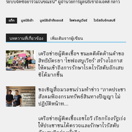
ระบบจัดซื้อยารวมในขณะนี้” ผู้อำนวยการมูลนิธิเข้าถึงเอดส์ กล่าว
แท็ก
มูลนิธิเข้า
มูลนิธิเข้าถึงเอดส์
โซฟอสบูเวียร์
ไวรัสตับอักเสบซี
บทความที่เกี่ยวข้อง
เพิ่มเติมจากผู้เขียน
เครือข่ายผู้ติดเชื้อฯ ชนะคดีคัดค้านคำขอ
สิทธิบัตรยา ‘โซฟอสบูเวียร์’ สร้างโอกาส
ให้คนเข้าถึงการรักษาโรคไวรัสตับอักเสบ
ซีได้มากขึ้น
ขอเชิญสื่อมวลชนร่วมทำข่าว “ภาคประชา
สังคมฟ้องกรมทรัพย์สินทางปัญญา ไม่
ปฏิบัติหน้าท…
เครือข่ายผู้ติดเชื้อเอชไอวี เรียกร้องรัฐเร่ง
ให้ประชาชนได้ตรวจและรักษาไวรัสตับ