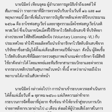
นายนิมิตร์ เทียนอุดม ผู้อำนวยการมูลนิธิเข้าถึงเอดส์ ให้
สัมภาษณ์ว่า รายการยาที่มีการตรวจนับรับยาในวันที่ ๑๖ และ ๑๗
พฤษภาคมนี้ มียาที่เพิ่มในรายการบัญชียาหลักแห่งชาติปีงบประมาณ
๒๕๖๑ คือ ยาโซฟอสบูเวียร์ และยาสูตรรวมเม็ดโซฟอสบูเวียร์/เลดิ
พาสเวียร์ ซึ่งเป็นยาชนิดเม็ดที่ใช้รักษาไวรัสตับอักเสบซี ที่บริษัทยา
ต่างประเทศ ให้สิทธิโดยสมัครใจ (Voluntary Licensing -VL) กับ
ประเทศไทย ทำให้ไทยผลิตหรือนำเข้ายารักษาไวรัสตับอักเสบซีจาก
บริษัทยาชื่อสามัญได้ตั้งแต่เดือนสิงหาคมปีที่ผ่านมา ดังนั้น ผู้ติดเชื้อ
ไวรัสตับอักเสบซีที่มีผลการตรวจสุขภาพเข้าเกณฑ์การรักษา จึงมีสิทธิ
ใช้ยาดังกล่าวได้ โดยแพทย์และทีมรักษาสามารถเบิกยาและค่าตรวจ
จากระบบหลักประกันสุขภาพถ้วนหน้า ทั้งนี้ คาดว่ายาน่าจะถึงโรง
พยาบาลได้ภายในสัปดาห์หน้า
นายนิมิตร์ กล่าวต่อไปว่า การนำยาเข้าระบบควรจะดำเนินการ
ได้ตั้งแต่เมื่อวันที่ ๑ ตุลาคม ๒๕๖๐ แต่เกิดความล่าช้าจาก
กระบวนการจัดซื้อยาที่ยุ่งยาก ซับซ้อน ทำให้ยาเข้าสู่ระบบการเบิก
จ่ายยาหลังจากเวลาผ่านไป ๘ เดือน ส่งผลให้ผู้ป่วยเสียโอกาสในการ