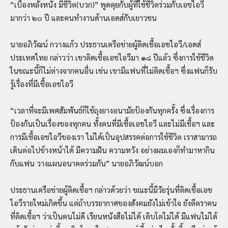
“เบื้องหลังหนัง มีชีวิต(บวก)” พูดคุยกับผู้ที่ใช้ชีวิตร่วมกับเอชไอวี
มากว่า ๒๐ ปี และคนทำงานด้านเอดส์กับเยาวชน
นายอภิวัฒน์ กวางแก้ว ประธานเครือข่ายผู้ติดเชื้อเอชไอวี/เอดส์
ประเทศไทย กล่าวว่า เขาติดเชื้อเอชไอวีมา ๑๘ ปีแล้ว ซึ่งการใช้ชีวิต
ในขณะนี้ก็ไม่ต่างจากคนอื่น เช่น เขามีแฟนที่ไม่ติดเชื้อฯ ซึ่งแฟนก็รับ
รู้เรื่องที่มีเชื้อเอชไอวี
“เวลาที่จะมีเพศสัมพันธ์ก็ใช้ถุงยางอนามัยป้องกันทุกครั้ง ซึ่งเรื่องการ
ป้องกันเป็นเรื่องของทุกคน ทั้งคนที่มีเชื้อเอชไอวี และไม่มีเชื้อฯ และ
การมีเชื้อเอชไอวีของเรา ไม่ได้เป็นอุปสรรคต่อการใช้ชีวิต เราสามารถ
เดินต่อไปข้างหน้าได้ มีความฝัน ความหวัง อย่างผมเองก็ทำมาหากิน
กับแฟน วางแผนอนาคตร่วมกัน” นายอภิวัฒน์บอก
ประธานเครือข่ายผู้ติดเชื้อฯ กล่าวด้วยว่า ขณะนี้มีวัยรุ่นที่ติดเชื้อเอช
ไอวีรายใหม่เกิดขึ้น แต่ถ้าบรรยากาศของสังคมยังไม่เข้าใจ ยังตีตราคน
ที่ติดเชื้อฯ ว่าเป็นคนไม่ดี เรียนหนังสือไม่ได้ เติบโตไม่ได้ มีแฟนไม่ได้