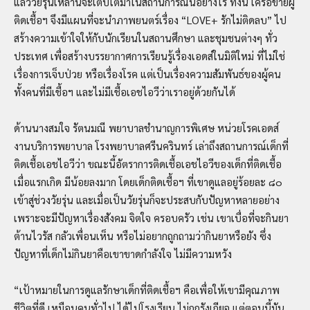
แล้ววัยรุ่นเหล่านี้จะเติบโตมาในสถานการณ์นี้อย่างไร ทั้งนี้ เครือข่ายผู้
ติดเชื้อฯ จึงมีแผนที่จะนำภาพยนตร์เรื่อง “LOVE+ รักไม่ติดลบ” ไป
สร้างความเข้าใจให้กับนักเรียนในสถานศึกษา และชุมชนต่างๆ ทั่ว
ประเทศ เพื่อสร้างบรรยากาศการเรียนรู้เรื่องเอดส์ในมิติใหม่ ที่ไม่ใช่
เรื่องการเจ็บป่วย หรือเรื่องโรค แต่เป็นเรื่องความสัมพันธ์ของผู้คน
ทั้งคนที่มีเชื้อฯ และไม่มีเชื้อเอชไอวีว่าเราอยู่ด้วยกันได้
ด้านนางสมใจ รัตนมณี พยาบาลชำนาญการพิเศษ หน่วยโรคเอดส์
งานบริการพยาบาล โรงพยาบาลศรีนครินทร์ เล่าถึงสถานการณ์เด็กที่
ติดเชื้อเอชไอวีว่า ขณะนี้อัตราการติดเชื้อเอชไอวีของเด็กที่ติดเชื้อ
เมื่อแรกเกิด มีน้อยลงมาก โดยเด็กติดเชื้อฯ ที่เขาดูแลอยู่ร้อยละ ๘๐
เข้าสู่ช่วงวัยรุ่น และเมื่อเป็นวัยรุ่นก็จะประสบกับปัญหาหลายอย่าง
เพราะจะมีปัญหาเรื่องสังคม จิตใจ ครอบครัว เช่น เขาเบื่อที่จะกินยา
ต้านไวรัส กลัวเพื่อนเห็น หรือไม่อยากถูกถามว่ากินยาหรือยัง ซึ่ง
ปัญหาที่เด็กไม่กินยาคือเขาขาดกำลังใจ ไม่มีความหวัง
“เป้าหมายในการดูแลรักษาเด็กที่ติดเชื้อฯ คือเพื่อให้เขามีคุณภาพ
ชีวิตที่ดี เหมือนคนทั่วไป ได้ไปโรงเรียน ไม่ถูกรังเกียจ แต่ตอนนี้มัน