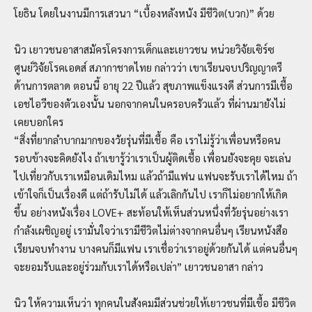
โยธิน โดยในงานมีการเสวนา “เบื้องหลังหนัง มีชีวิต(บวก)” ด้วย
นิว เยาวชนอาสาสมัครโครงการเด็กและเยาวชน หน่วยวิจัยเซิร์ซ
ศูนย์วิจัยโรคเอดส์ สภากาชาดไทย กล่าวว่า เขาเรียนจบปริญญาตรี
ด้านการตลาด ตอนนี้ อายุ 22 ปีแล้ว สุขภาพแข็งแรงดี ส่วนการมีเชื้อ
เอชไอวีของตัวเองนั้น นอกจากคนในครอบครัวแล้ว ที่ผ่านมายังไม่
เคยบอกใคร
“สิ่งที่ยากลำบากมากของวัยรุ่นที่มีเชื้อ คือ เราไม่รู้ว่าเพื่อนหรือคน
รอบข้างจะคิดยังไง ถ้าเขารู้ว่าเราเป็นผู้ติดเชื้อ เพื่อนยังจะคุย จะเล่น
ไปเที่ยวกับเราเหมือนเดิมไหม แล้วถ้ามีแฟน แฟนจะรับเราได้ไหม ถ้า
เข้าใจก็เป็นเรื่องดี แต่ถ้ารับไม่ได้ แล้วเลิกกันไป เราก็ไม่อยากให้เกิด
ขึ้น อย่างหนังเรื่อง LOVE+ สะท้อนให้เห็นส่วนหนึ่งที่วัยรุ่นอย่างเรา
กำลังเผชิญอยู่ เรามั่นใจว่าเรามีชีวิตไม่ต่างจากคนอื่นๆ เรียนหนังสือ
เรียนจบทำงาน บางคนก็มีแฟน เราเชื่อว่าเราอยู่ด้วยกันได้ แต่คนอื่นๆ
จะยอมรับและอยู่ร่วมกับเราได้หรือเปล่า” เยาวชนอาสา กล่าว
นิว ให้ความเห็นว่า ทุกคนในสังคมมีส่วนช่วยให้เยาวชนที่มีเชื้อ มีชีวิต