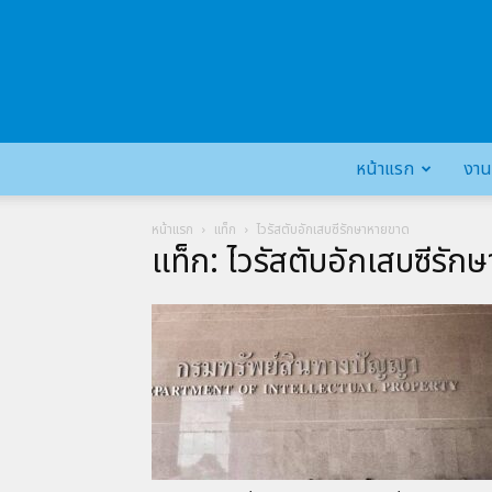
หน้าแรก
งาน
หน้าแรก
แท็ก
ไวรัสตับอักเสบซีรักษาหายขาด
แท็ก: ไวรัสตับอักเสบซีรั