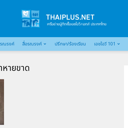
รณรงค์
สื่อรณรงค์
ปรึกษา/ร้องเรียน
เอชไอวี 101
เครือ
กษาหายขาด
ข่าย
ผู้