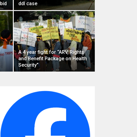
bid
ddI case
A 4 year fight for “ARV, Rights
and Benefit Package on Health
Security”