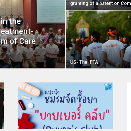
granting of a patent on Com
in the
reatment-
ติด
m of Care
US- Thai FTA
เชื้อ
เอ