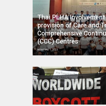
Thai PLHA Involvement 
provision of Care and T
Comprehensive Continu
(CCC) Centres
พฤษภาคม 1, 2023