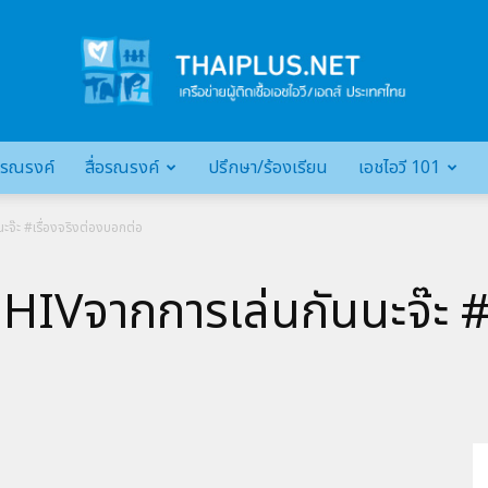
รณรงค์
สื่อรณรงค์
ปรึกษา/ร้องเรียน
เอชไอวี 101
เครือ
นะจ๊ะ #เรื่องจริงต่องบอกต่อ
้อHIVจากการเล่นกันนะจ๊ะ #
ข่าย
ผู้