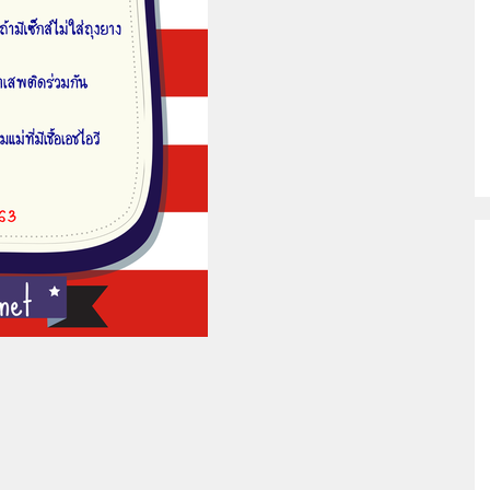
ช
ไอวี/
เอดส์
ประเทศไทย