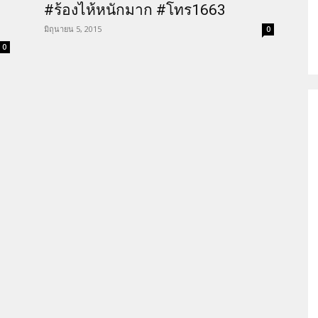
#ร้องไห้หนักมาก #โทร1663
มิถุนายน 5, 2015
0
0
ติด
เชื้อ
เอ