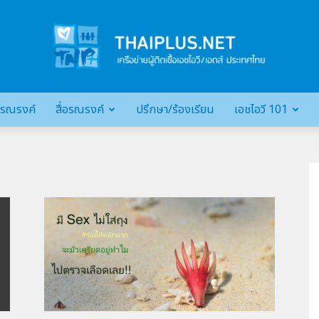
รณรงค์
สื่อรณรงค์
ปรึกษา/ร้องเรียน
เอชไอวี 101
เครือ
ข่าย
ผู้