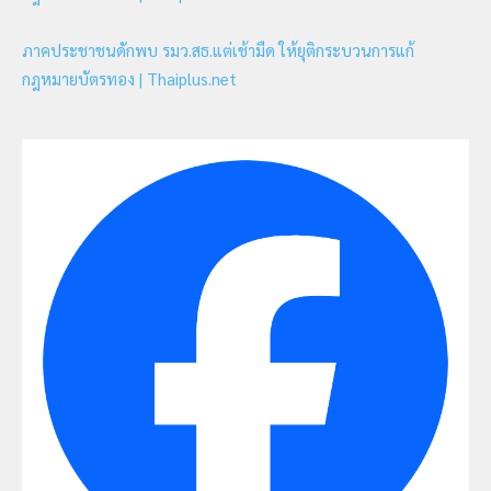
ภาคประชาชนดักพบ รมว.สธ.แต่เช้ามืด ให้ยุติกระบวนการแก้
กฎหมายบัตรทอง | Thaiplus.net