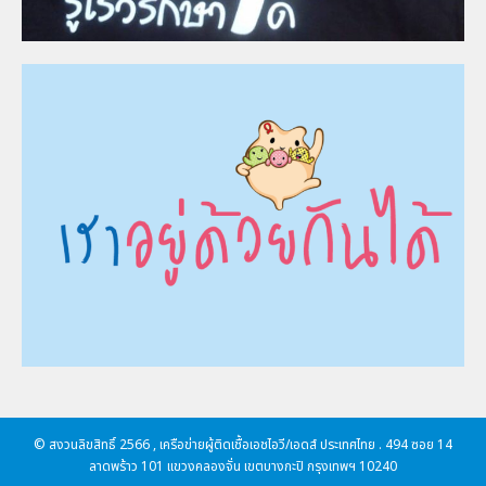
© สงวนลิขสิทธิ์ 2566 , เครือข่ายผู้ติดเชื้อเอชไอวี/เอดส์ ประเทศไทย . 494 ซอย 14
ลาดพร้าว 101 แขวงคลองจั่น เขตบางกะปิ กรุงเทพฯ 10240