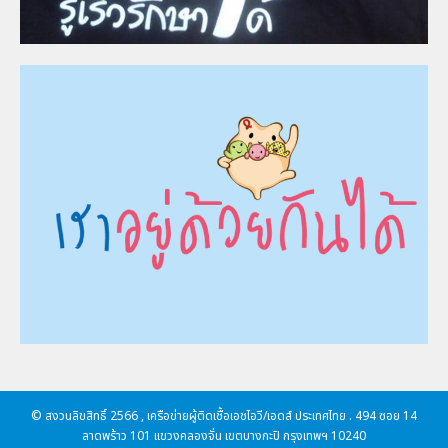
© สงวนลิขสิทธิ์ 2566 , เครือข่ายผู้ติดเชื้อเอชไอวี/เอดส์ ประเทศไทย . 494 ซอย 14
ลาดพร้าว 101 แขวงคลองจั่น เขตบางกะปิ กรุงเทพฯ 10240