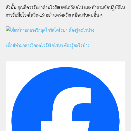
ดังนั้น คุณก็ควรรับยาต้านไวรัสเอชไอวีต่อไป และทำตามข้อปฏิบัติใน
การรับมือโรคโควิด-19 อย่างเคร่งครัดเหมือนกับคนอื่น ๆ
เซ็กส์ท่ามกลางวิกฤตไวรัสโคโรนา ต้องรู้อะไรบ้าง