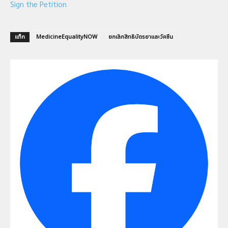
Sign the Petition
แท็ก
MedicineEqualityNOW
ยกเลิกสิทธิบัตรยาและวัคซีน